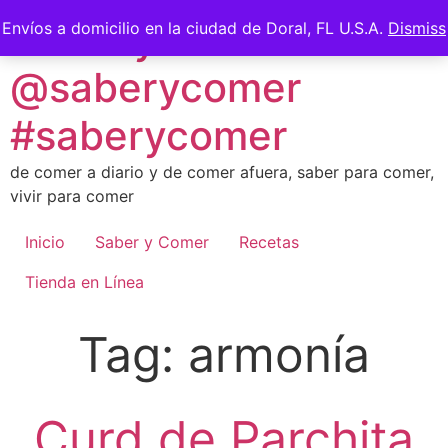
Skip
Saber y Comer -
Envíos a domicilio en la ciudad de Doral, FL U.S.A.
Dismiss
to
content
@saberycomer
#saberycomer
de comer a diario y de comer afuera, saber para comer,
vivir para comer
Inicio
Saber y Comer
Recetas
Tienda en Línea
Tag:
armonía
Curd de Parchita