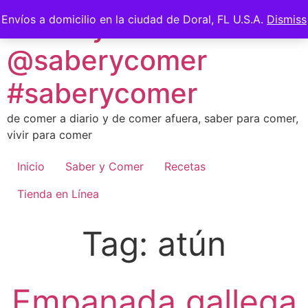
Skip
Saber y Comer -
Envíos a domicilio en la ciudad de Doral, FL U.S.A.
Dismiss
to
content
@saberycomer
#saberycomer
de comer a diario y de comer afuera, saber para comer,
vivir para comer
Inicio
Saber y Comer
Recetas
Tienda en Línea
Tag:
atún
Empanada gallega