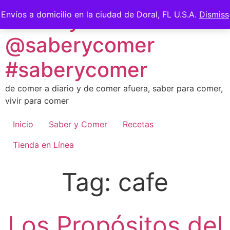
Skip
Saber y Comer -
Envíos a domicilio en la ciudad de Doral, FL U.S.A.
Dismiss
to
content
@saberycomer
#saberycomer
de comer a diario y de comer afuera, saber para comer,
vivir para comer
Inicio
Saber y Comer
Recetas
Tienda en Línea
Tag:
cafe
Los Propósitos del