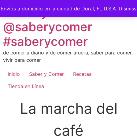
Skip
Saber y Comer -
Envíos a domicilio en la ciudad de Doral, FL U.S.A.
Dismiss
to
content
@saberycomer
#saberycomer
de comer a diario y de comer afuera, saber para comer,
vivir para comer
Inicio
Saber y Comer
Recetas
Tienda en Línea
La marcha del
café