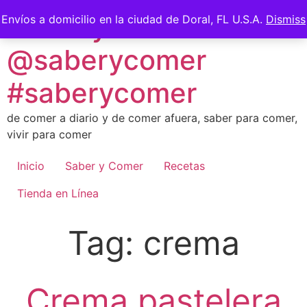
Skip
Saber y Comer -
Envíos a domicilio en la ciudad de Doral, FL U.S.A.
Dismiss
to
content
@saberycomer
#saberycomer
de comer a diario y de comer afuera, saber para comer,
vivir para comer
Inicio
Saber y Comer
Recetas
Tienda en Línea
Tag:
crema
Crema pastelera