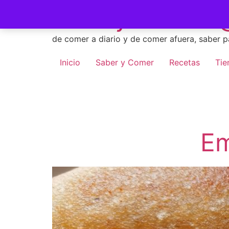
Skip
Saber y Comer -
to
content
de comer a diario y de comer afuera, saber p
Inicio
Saber y Comer
Recetas
Tie
Em