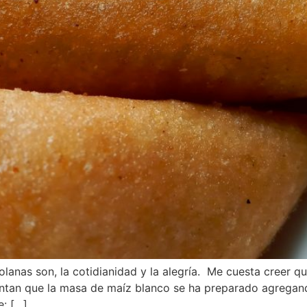
nas son, la cotidianidad y la alegría. Me cuesta creer qu
mentan que la masa de maíz blanco se ha preparado agreg
e: […]