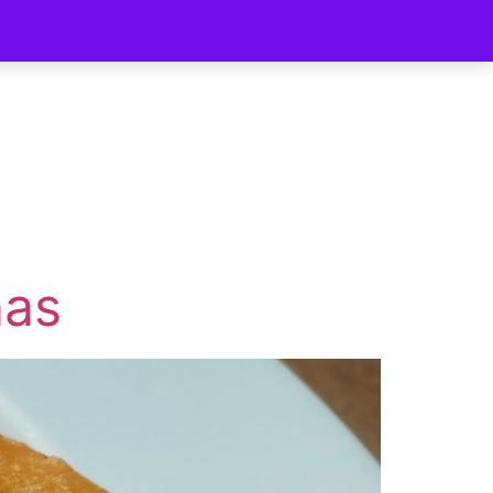
ycomer
nas