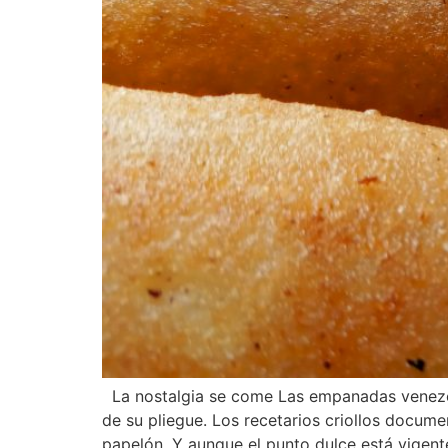
La nostalgia se come Las empanadas venezola
de su pliegue. Los recetarios criollos docu
papelón. Y aunque el punto dulce está vigent