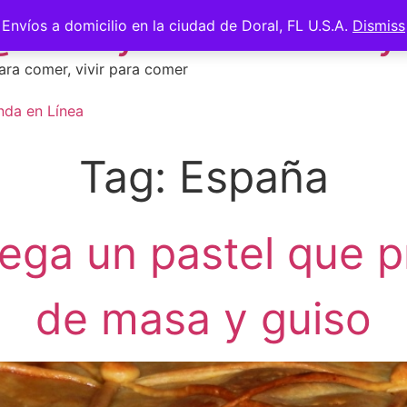
 @saberycomer #saber
Envíos a domicilio en la ciudad de Doral, FL U.S.A.
Dismiss
ara comer, vivir para comer
nda en Línea
Tag:
España
ega un pastel que p
de masa y guiso