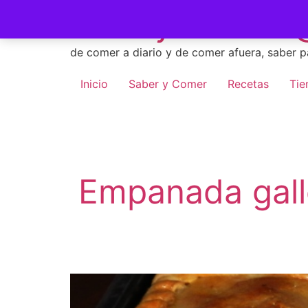
Skip
Saber y Comer -
to
content
de comer a diario y de comer afuera, saber p
Inicio
Saber y Comer
Recetas
Tie
Empanada gall