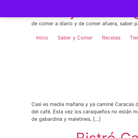
Skip
Saber y Comer -
to
content
de comer a diario y de comer afuera, saber p
Inicio
Saber y Comer
Recetas
Tie
Casi es media mañana y ya caminé Caracas de 
del café. Esta vez los caraqueños no están ma
de gabardina y maletines, […]