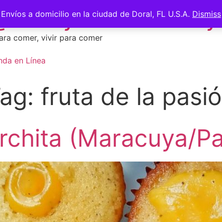
 @saberycomer #saber
Envíos a domicilio en la ciudad de Doral, FL U.S.A.
Dismiss
ara comer, vivir para comer
nda en Línea
ag:
fruta de la pasi
rchita (Maracuya/Pas