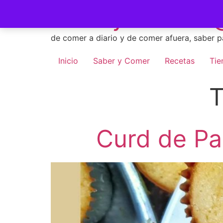
Skip
Saber y Comer -
to
content
de comer a diario y de comer afuera, saber p
Inicio
Saber y Comer
Recetas
Tie
T
Curd de Pa