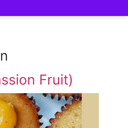
ycomer
ón
sion Fruit)