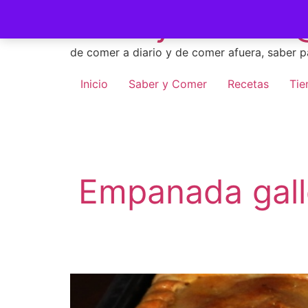
Skip
Saber y Comer -
to
content
de comer a diario y de comer afuera, saber p
Inicio
Saber y Comer
Recetas
Tie
Empanada gall