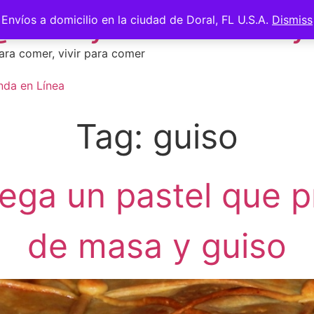
 @saberycomer #saber
Envíos a domicilio en la ciudad de Doral, FL U.S.A.
Dismiss
ara comer, vivir para comer
nda en Línea
Tag:
guiso
ega un pastel que p
de masa y guiso