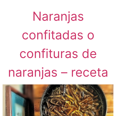
Naranjas
confitadas o
confituras de
naranjas – receta