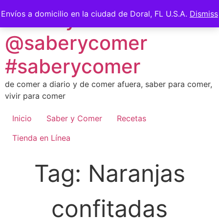
Skip
Saber y Comer -
Envíos a domicilio en la ciudad de Doral, FL U.S.A.
Dismiss
to
content
@saberycomer
#saberycomer
de comer a diario y de comer afuera, saber para comer,
vivir para comer
Inicio
Saber y Comer
Recetas
Tienda en Línea
Tag:
Naranjas
confitadas