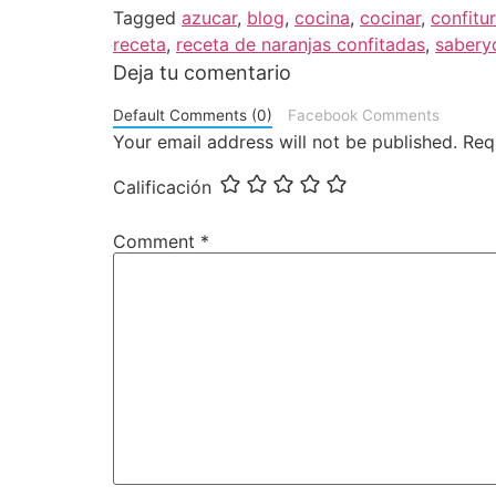
Tagged
azucar
,
blog
,
cocina
,
cocinar
,
confitu
receta
,
receta de naranjas confitadas
,
sabery
Deja tu comentario
Default Comments (0)
Facebook Comments
Your email address will not be published.
Req
Calificación
Comment
*