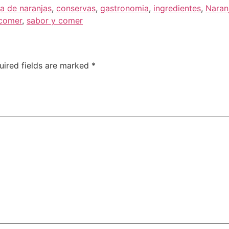
ra de naranjas
,
conservas
,
gastronomia
,
ingredientes
,
Naran
comer
,
sabor y comer
uired fields are marked
*