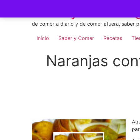
Skip
Saber y Comer -
to
content
de comer a diario y de comer afuera, saber p
Inicio
Saber y Comer
Recetas
Tie
Naranjas conf
Aqu
par