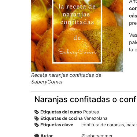
Ant
con
cás
pre
Vas
pal
la 
Receta naranjas confitadas de
SaberyComer
Naranjas confitadas o conf
Etiquetas del curso
Postres
Etiquetas de cocina
Venezolana
Etiquetas clave
confitura de naranjas, nara
Autor
@saberycomer