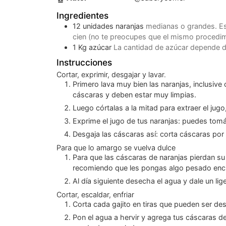
Ingredientes
12
unidades
naranjas
medianas o grandes. Es
cien (no te preocupes que el mismo procedim
1
Kg
azúcar
La cantidad de azúcar depende de
Instrucciones
Cortar, exprimir, desgajar y lavar.
Primero lava muy bien las naranjas, inclusive con una esponja porque las protagonistas de esta historia son las
cáscaras y deben estar muy limpias.
Luego córtalas a la mitad para extraer el jug
Exprime el jugo de tus naranjas: puedes tomá
Desgaja las cáscaras así: corta cáscaras por
Para que lo amargo se vuelva dulce
Para que las cáscaras de naranjas pierdan su amargor, mételas en un envase, y cúbrelas de agua hasta el tope. Como las cascaritas de naranja flotan te
recomiendo que les pongas algo pesado enci
Al día siguiente desecha el agua y dale un li
Cortar, escaldar, enfriar
Corta cada gajito en tiras que pueden ser d
Pon el agua a hervir y agrega tus cáscaras de naranjas en tiritas, dejando que se cocinen por unos cinco minutos. Sácalas y pasalas por agua templada con