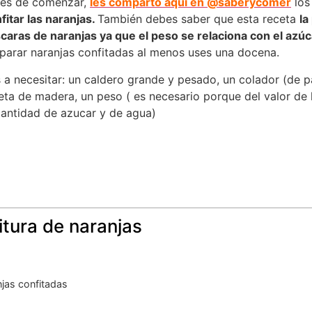
es de comenzar,
les comparto aquí en @saberycomer
lo
fitar las naranjas.
También debes saber que esta receta
la
caras de naranjas ya que el peso se relaciona con el azúc
parar naranjas confitadas al menos uses una docena.
 a necesitar: un caldero grande y pesado, un colador (de p
eta de madera, un peso ( es necesario porque del valor de
cantidad de azucar y de agua)
itura de naranjas
njas confitadas