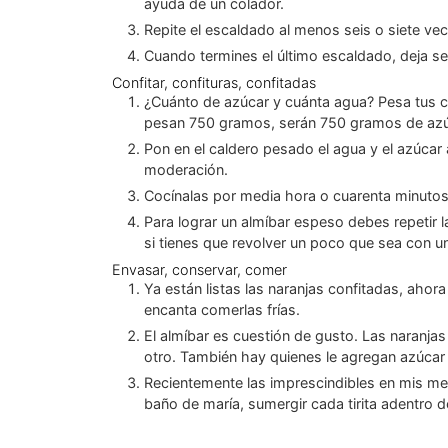
ayuda de un colador.
Repite el escaldado al menos seis o siete vec
Cuando termines el último escaldado, deja s
Confitar, confituras, confitadas
¿Cuánto de azúcar y cuánta agua? Pesa tus cáscaras de naranjas que ese valor es el que vas a usar de azúcar y de agua. Por ejemplo si las tiritas (ya escaldadas)
pesan 750 gramos, serán 750 gramos de azú
Pon en el caldero pesado el agua y el azúcar a fuego alto. Cuando hiervan agrega las cáscaras de naranja y regula el fuego a la mitad; deben hervir pero con
moderación.
Cocínalas por media hora o cuarenta minutos
Para lograr un almíbar espeso debes repetir la cocción de las cáscaras de naranjas en total cuatro veces, cuidando que el fuego esté medio bajo las dos últimas y
si tienes que revolver un poco que sea con u
Envasar, conservar, comer
Ya están listas las naranjas confitadas, ahora las tienes que guardar en frascos de vidrio. (Así los envase al vacío o no) los guardo en la nevera porque me
encanta comerlas frías.
El almíbar es cuestión de gusto. Las naranjas confitadas se conservan mejor en su almíbar, pero también puedes escurrir las tiritas sobre una rejilla de un día para
otro. También hay quienes le agregan azúcar
Recientemente las imprescindibles en mis meriendas son las naranjas confitadas cubiertas con chocolate bitter derretido, solo debes derretir el chocolate en
baño de maría, sumergir cada tirita adentro de