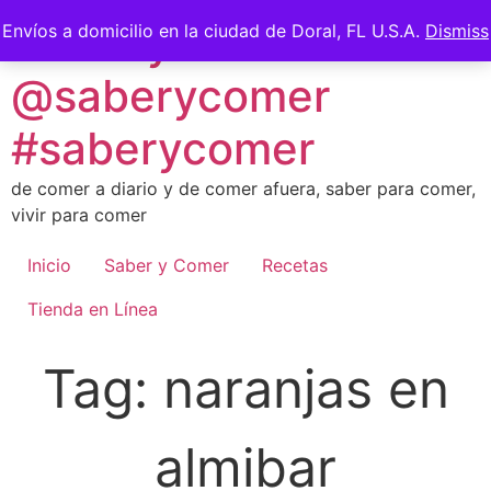
Skip
Saber y Comer -
Envíos a domicilio en la ciudad de Doral, FL U.S.A.
Dismiss
to
content
@saberycomer
#saberycomer
de comer a diario y de comer afuera, saber para comer,
vivir para comer
Inicio
Saber y Comer
Recetas
Tienda en Línea
Tag:
naranjas en
almibar