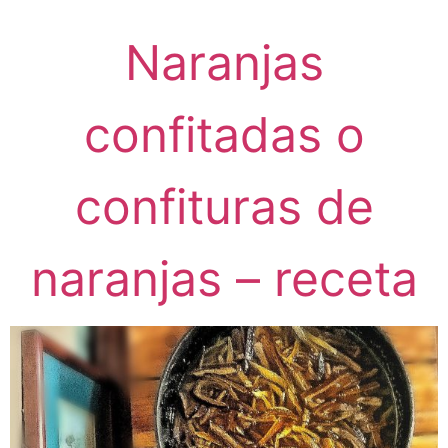
Naranjas
confitadas o
confituras de
naranjas – receta