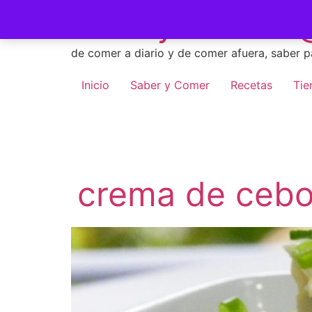
Skip
Saber y Comer -
to
content
de comer a diario y de comer afuera, saber p
Inicio
Saber y Comer
Recetas
Tie
crema de ceboll