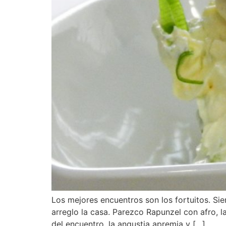
Los mejores encuentros son los fortuitos. Si
arreglo la casa. Parezco Rapunzel con afro, 
del encuentro, la angustia apremia y […]