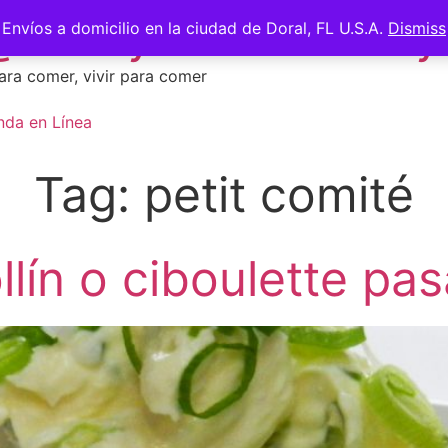
 @saberycomer #saber
Envíos a domicilio en la ciudad de Doral, FL U.S.A.
Dismiss
ara comer, vivir para comer
nda en Línea
Tag:
petit comité
ín o ciboulette pas