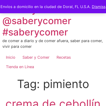
Skip
Saber y Comer -
Envíos a domicilio en la ciudad de Doral, FL U.S.A.
Dismiss
to
content
@saberycomer
#saberycomer
de comer a diario y de comer afuera, saber para comer,
vivir para comer
Inicio
Saber y Comer
Recetas
Tienda en Línea
Tag:
pimiento
crema de cebollín