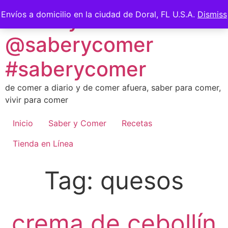
Skip
Saber y Comer -
Envíos a domicilio en la ciudad de Doral, FL U.S.A.
Dismiss
to
content
@saberycomer
#saberycomer
de comer a diario y de comer afuera, saber para comer,
vivir para comer
Inicio
Saber y Comer
Recetas
Tienda en Línea
Tag:
quesos
crema de cebollín