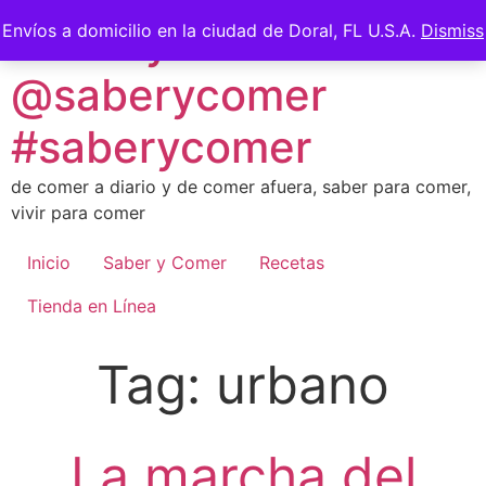
Skip
Saber y Comer -
Envíos a domicilio en la ciudad de Doral, FL U.S.A.
Dismiss
to
content
@saberycomer
#saberycomer
de comer a diario y de comer afuera, saber para comer,
vivir para comer
Inicio
Saber y Comer
Recetas
Tienda en Línea
Tag:
urbano
La marcha del