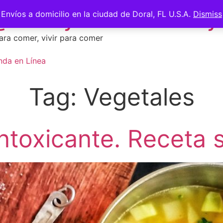
 @saberycomer #saber
Envíos a domicilio en la ciudad de Doral, FL U.S.A.
Dismiss
ara comer, vivir para comer
nda en Línea
Tag:
Vegetales
ntoxicante. Receta 