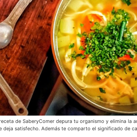
receta de SaberyComer depura tu organismo y elimina la a
 deja satisfecho. Además te comparto el significado de ca