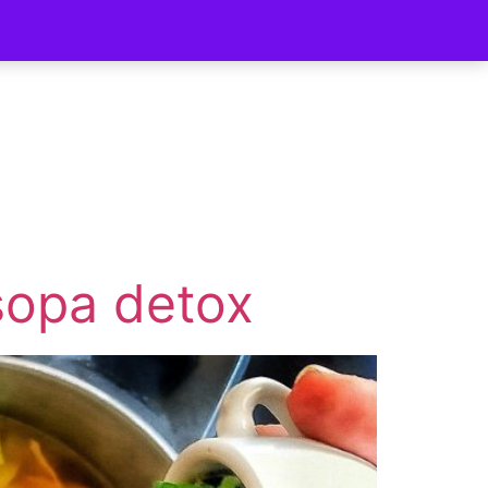
ycomer
sopa detox