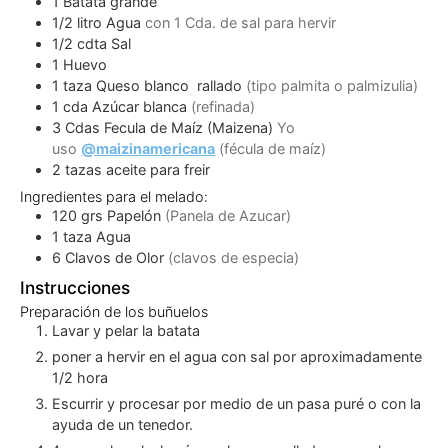
1
Batata grande
1/2
litro
Agua
con 1 Cda. de sal para hervir
1/2
cdta
Sal
1
Huevo
1
taza
Queso blanco rallado
(tipo palmita o palmizulia)
1
cda
Azúcar blanca
(refinada)
3
Cdas
Fecula de Maíz (Maizena)
Yo
uso
@maizinamericana
(fécula de maíz)
2
tazas
aceite para freir
Ingredientes para el melado:
120
grs
Papelón
(Panela de Azucar)
1
taza
Agua
6
Clavos de Olor
(clavos de especia)
Instrucciones
Preparación de los buñuelos
Lavar y pelar la batata
poner a hervir en el agua con sal por aproximadamente
1/2 hora
Escurrir y procesar por medio de un pasa puré o con la
ayuda de un tenedor.