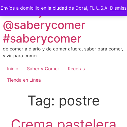
Skip
Saber y Comer -
Envíos a domicilio en la ciudad de Doral, FL U.S.A.
Dismiss
to
content
@saberycomer
#saberycomer
de comer a diario y de comer afuera, saber para comer,
vivir para comer
Inicio
Saber y Comer
Recetas
Tienda en Línea
Tag:
postre
Crema pastelera