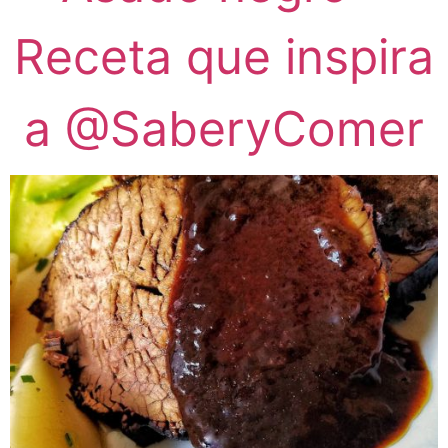
Receta que inspira
a @SaberyComer