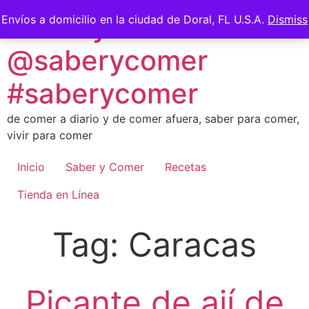
Skip
Saber y Comer -
Envíos a domicilio en la ciudad de Doral, FL U.S.A.
Dismiss
to
content
@saberycomer
#saberycomer
de comer a diario y de comer afuera, saber para comer,
vivir para comer
Inicio
Saber y Comer
Recetas
Tienda en Línea
Tag:
Caracas
Picante de ají de