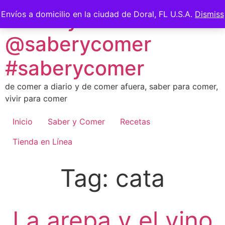
Skip
Saber y Comer -
Envíos a domicilio en la ciudad de Doral, FL U.S.A.
Dismiss
to
content
@saberycomer
#saberycomer
de comer a diario y de comer afuera, saber para comer,
vivir para comer
Inicio
Saber y Comer
Recetas
Tienda en Línea
Tag:
cata
La arepa y el vino