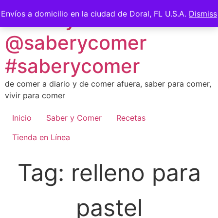
Skip
Saber y Comer -
Envíos a domicilio en la ciudad de Doral, FL U.S.A.
Dismiss
to
content
@saberycomer
#saberycomer
de comer a diario y de comer afuera, saber para comer,
vivir para comer
Inicio
Saber y Comer
Recetas
Tienda en Línea
Tag:
relleno para
pastel