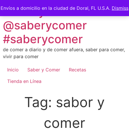
Skip
Saber y Comer -
Envíos a domicilio en la ciudad de Doral, FL U.S.A.
Dismiss
to
content
@saberycomer
#saberycomer
de comer a diario y de comer afuera, saber para comer,
vivir para comer
Inicio
Saber y Comer
Recetas
Tienda en Línea
Tag:
sabor y
comer