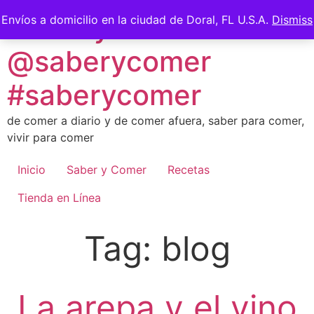
Skip
Saber y Comer -
Envíos a domicilio en la ciudad de Doral, FL U.S.A.
Dismiss
to
content
@saberycomer
#saberycomer
de comer a diario y de comer afuera, saber para comer,
vivir para comer
Inicio
Saber y Comer
Recetas
Tienda en Línea
Tag:
blog
La arepa y el vino