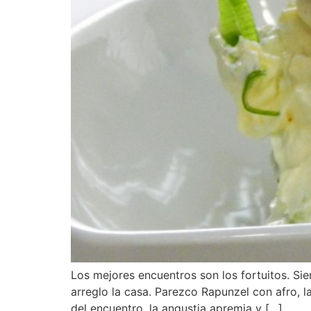
Los mejores encuentros son los fortuitos. Si
arreglo la casa. Parezco Rapunzel con afro, 
del encuentro, la angustia apremia y […]