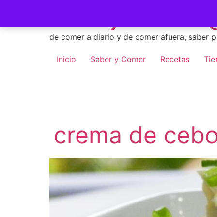
Skip
Saber y Comer -
to
content
de comer a diario y de comer afuera, saber p
Inicio
Saber y Comer
Recetas
Tie
crema de ceboll